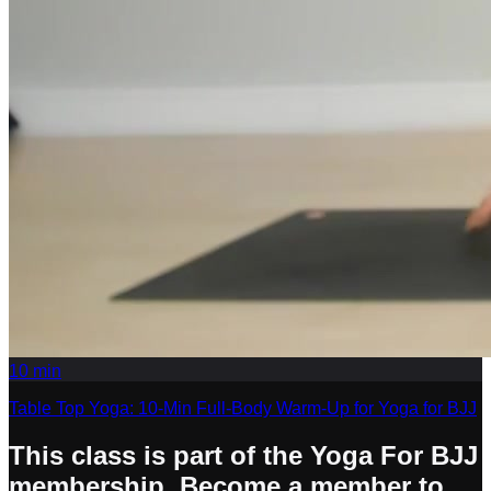
10
min
Table Top Yoga: 10-Min Full-Body Warm-Up for Yoga for BJJ
This class is part of the Yoga For BJJ
membership. Become a member to