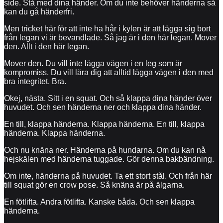
side. Stå med dina händer. Om du inte behöver händerna så
kan du gå händerfri.
Men tricket här för att inte ha hår i kylen är att lägga sig bort
från legan vi är bevandlade. Så jag är i den här legan. Mover
den. Allt i den här legan.
Mover den. Du vill inte lägga vägen i en leg som är
kompromiss. Du vill lära dig att alltid lägga vägen i den med
bra integritet. Bra.
Okej, nästa. Sitt i en squat. Och så klappa dina händer över
huvudet. Och sen händerna ner och klappa dina händer.
En till, klappa händerna. Klappa händerna. En till, klappa
händerna. Klappa händerna.
Och nu knäna ner. Händerna på hundarna. Om du kan nå
hejskälen med händerna tuggade. Gör denna bakbändning.
Om inte, händerna på huvudet. Ta ett stort stål. Och från här
till squat gör en crow pose. Så knäna är på älgarna.
En fötlifta. Andra fötlifta. Kanske båda. Och sen klappa
händerna.