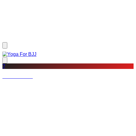
?
Not a member