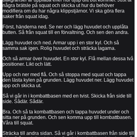
några brätsle på squat och skicka ut hur du behöver
modifiera om du har några klippstjärnor. Vi ska göra flera
saker från squat idag.
Först, händerna ned. Se ner och lägg huvudet och upplåta
butten. Så från squat till en förvaltning. Och sen den andra.
Lägg huvudet och ned. Armar upp i en stor kyl. Och så
samma sak igen. Rolig huvudet och sträcka lagarna.
Och så armar över huvudet. En stor kyl. Flå mellan dessa två
positioner. Likt och lätt.
Upp och ner med flå. Och så stoppa med squat och tappa
den lästa kylen på grunden. Lägg huvudet ner. Lägg huvudet
upp och skicka ut.
Så vi går in i kombattbasen med en tvist. Skicka från side till
side. Sådär. Sådär.
Bra. Och så ta kombattbasen och tappa huvudet under och
sitta ner på grunden. Och sen komma upp till kombattbasen.
Våra till squat.
Sträcka till andra sidan. Så vi går i kombattbasen från side till