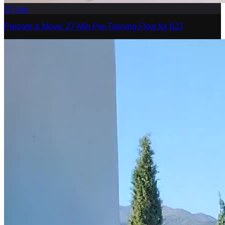
27
min
Prepare & Move: 27-Min Pre-Training Flow for BJJ