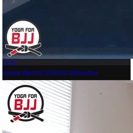
15
min
Dynamic Warm-Up: 15-Min BJJ Training Prep