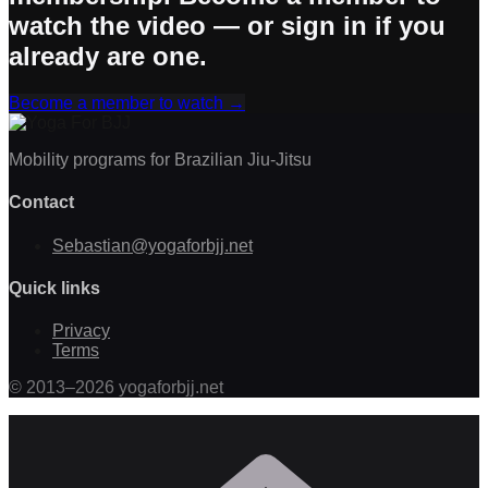
watch the video — or sign in if you
already are one.
Become a member to watch
→
Mobility programs for Brazilian Jiu-Jitsu
Contact
Sebastian@yogaforbjj.net
Quick links
Privacy
Terms
©
2013
–
2026
yogaforbjj.net