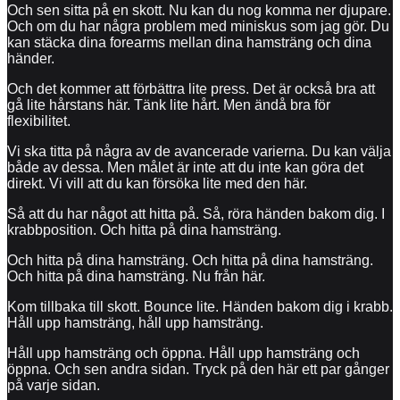
Och sen sitta på en skott. Nu kan du nog komma ner djupare.
Och om du har några problem med miniskus som jag gör. Du
kan stäcka dina forearms mellan dina hamsträng och dina
händer.
Och det kommer att förbättra lite press. Det är också bra att
gå lite hårstans här. Tänk lite hårt. Men ändå bra för
flexibilitet.
Vi ska titta på några av de avancerade varierna. Du kan välja
både av dessa. Men målet är inte att du inte kan göra det
direkt. Vi vill att du kan försöka lite med den här.
Så att du har något att hitta på. Så, röra händen bakom dig. I
krabbposition. Och hitta på dina hamsträng.
Och hitta på dina hamsträng. Och hitta på dina hamsträng.
Och hitta på dina hamsträng. Nu från här.
Kom tillbaka till skott. Bounce lite. Händen bakom dig i krabb.
Håll upp hamsträng, håll upp hamsträng.
Håll upp hamsträng och öppna. Håll upp hamsträng och
öppna. Och sen andra sidan. Tryck på den här ett par gånger
på varje sidan.