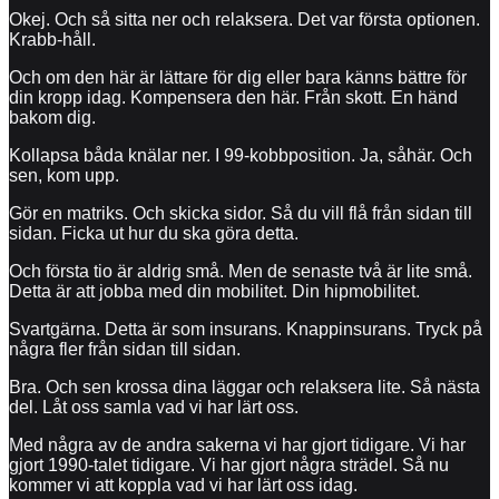
Okej. Och så sitta ner och relaksera. Det var första optionen.
Krabb-håll.
Och om den här är lättare för dig eller bara känns bättre för
din kropp idag. Kompensera den här. Från skott. En händ
bakom dig.
Kollapsa båda knälar ner. I 99-kobbposition. Ja, såhär. Och
sen, kom upp.
Gör en matriks. Och skicka sidor. Så du vill flå från sidan till
sidan. Ficka ut hur du ska göra detta.
Och första tio är aldrig små. Men de senaste två är lite små.
Detta är att jobba med din mobilitet. Din hipmobilitet.
Svartgärna. Detta är som insurans. Knappinsurans. Tryck på
några fler från sidan till sidan.
Bra. Och sen krossa dina läggar och relaksera lite. Så nästa
del. Låt oss samla vad vi har lärt oss.
Med några av de andra sakerna vi har gjort tidigare. Vi har
gjort 1990-talet tidigare. Vi har gjort några strädel. Så nu
kommer vi att koppla vad vi har lärt oss idag.