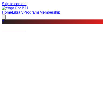
Skip to content
Home
Library
Programs
Membership
?
Not a member