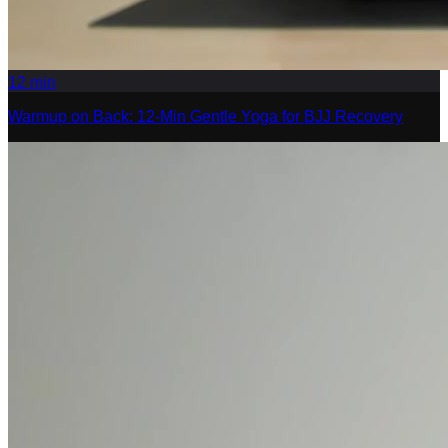
12
min
Warmup on Back: 12-Min Gentle Yoga for BJJ Recovery