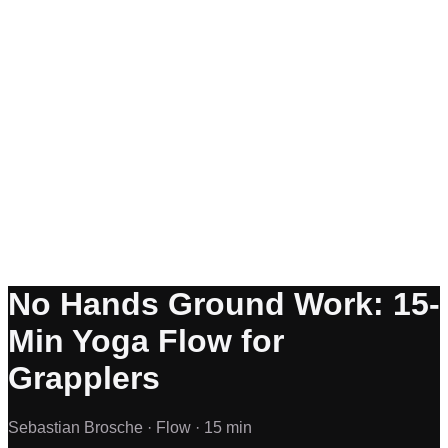
No Hands Ground Work: 15-
Min Yoga Flow for
Grapplers
Sebastian Brosche ·
Flow ·
15 min