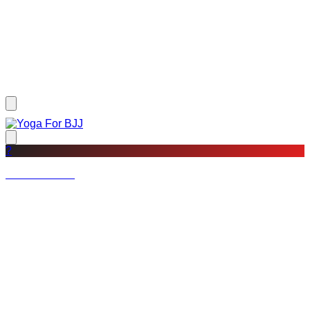
?
Not a member