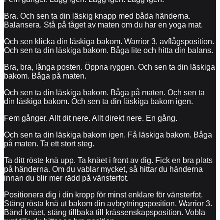
Bra. Och sen ta din läskig knapp med båda händerna.
Balansera. Stå på tåget av maten om du har en yoga mat.
Och sen klicka din läskiga bakom. Warrior 3, avflågsposition.
Och sen ta din läskiga bakom. Båga lite och hitta din balans.
Bra, bra, långa posten. Öppna ryggen. Och sen ta din läskiga
bakom. Båga på maten.
Och sen ta din läskiga bakom. Båga på maten. Och sen ta
din läskiga bakom. Och sen ta din läskiga bakom igen.
Fem gånger. Allt dit nere. Allt direkt nere. En gång.
Och sen ta din läskiga bakom igen. Få läskiga bakom. Båga
på maten. Ta ett stort steg.
Ta ditt röste knä upp. Ta knäet i front av dig. Fick en bra plats
på händerna. Om du vablar mycket, så hittar du händerna
innan du blir mer rädd på vänsterfot.
Positionera dig i din kropp för minst enklare för vänsterfot.
Stäng rösta knä ut bakom din avbrytningsposition, Warrior 3.
Bänd knäet, stäng tillbaka till krässenskapsposition. Vobla