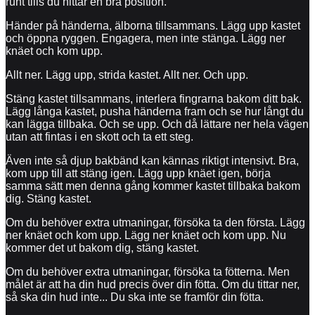
runt tills du hittar en bra position.
Händer på händerna, älborna tillsammans. Lägg upp kastet
och öppna ryggen. Engagera, men inte stänga. Lägg ner
knäet och kom upp.
Allt ner. Lägg upp, strida kastet. Allt ner. Och upp.
Stäng kastet tillsammans, interlera fingrarna bakom ditt bak.
Lägg långa kastet, pusha händerna fram och se hur långt du
kan lägga tillbaka. Och se upp. Och då lättare ner hela vägen
utan att fintas i en skott och ta ett steg.
Även inte så djup bakbänd kan kännas riktigt intensivt. Bra,
kom upp till att stäng igen. Lägg upp knäet igen, börja
samma sätt men denna gång kommer kastet tillbaka bakom
dig. Stäng kastet.
Om du behöver extra utmaningar, försöka ta den första. Lägg
ner knäet och kom upp. Lägg ner knäet och kom upp. Nu
kommer det ut bakom dig, stäng kastet.
Om du behöver extra utmaningar, försöka ta fötterna. Men
målet är att ha din hud precis över din fötta. Om du tittar ner,
så ska din hud inte... Du ska inte se framför din fötta.