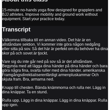
15-minute no-hands yoga flow designed for grapplers and
BJJ athletes. Improve mobility and ground work without
equipment. Start your practice today.
Transcript
Välkomna tillbaka till en annan video. Det här är en
allståndare sektion. Vi kommer inte göra någon nedgång
eller sitta på sov. Så det här är perfekt om du behöver ha dina
skor på och sovet är tjockt.
Vare sig du inte går ned på sov så är det allståndare.
Begynda med att lägga dina händer på dina händer och bara
göra några fina, svarta ruller med dina händer. amerikanska
Framgångsdirektialiserenfärdigt armenpluskammar Och
skjuta fram. Bra, armarna ned.
Knapp till chesten. Bända knämmorna och rulla ner. Lägg in
dina knäppar. Ta en stund.
Rulla upp. Lägg in dina knäppar. Lägg in dina knäppar. Rulla
upp igen.