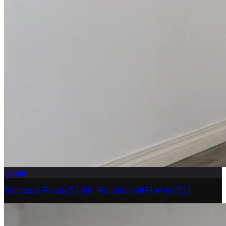
59
min
Balance & Focus: 59-Min Foundational Flow for BJJ