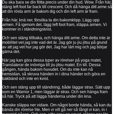
Du ska bara se din fötta precis under din hud. Wow. Från här,
stäng left foot far back till crescent. Och då hänga ditt arme så
att din rösta arm är bakom dig och din left arm är fram.
Från här, knä ner, försöka ta din bakomklipp. Lägg upp
armen. Få igenom det, lägg left foot fram, släppa armen. Vi
kommer in i ständningstvist.
Och sen stäng tillbaka, och hänga ditt arme. Om detta inte är
mobilitet vet jag inte vad det är. Jag gör ju jiu jitsu på grund
av att jag vet hur jag gör det. Jag har lärt mig och jag börjar
gärna det.
När jag kan göra dessa typer av rörelser på yoga matet,
Translaterar de inövriga till jiu jitsu matet. En till. Dessa
gången, hända bakom huvudet. Om du inte kan nå
hemsidan, så skruva händen in i dina händer och göra en
bakbänd och inte en kvist.
Och sen stäng upp till ständning, både läggar strax. Sätt upp
som en Warrior 1, men läggar är strax. Och sen hänga fram
så här. Tryck på att lägga händerna under din kna.
Kanske släppa ner vidare. Om något borde hända, så kan du
bända din rörelse lite. Men vi vill gå ner så långt vi kan, in i